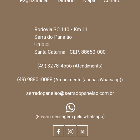
Página inicial
·
Tarifário
·
Mapa
·
Contato
Rodovia SC 110 - Km 11
Serra do Panelão
Urubici
Santa Catarina - CEP: 88650-000
(49) 3278-4566
(Atendimento)
(49) 988010088
(Atendimento (apenas Whatsapp))
serradopanelao@serradopanelao.com.br
(Enviar mensagem pelo whatsapp)